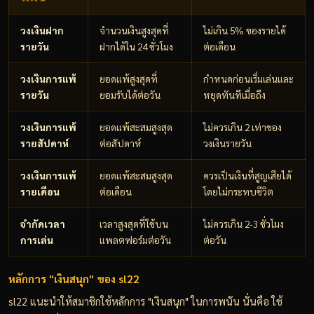
วงเงินฝาก
จำนวนเงินสูงสุดที่
ไม่เกิน 5% ของรายได้
รายวัน
ฝากได้ใน 24 ชั่วโมง
ต่อเดือน
วงเงินการแพ้
ยอดแพ้สูงสุดที่
กำหนดก่อนเริ่มเล่นและ
รายวัน
ยอมรับได้ต่อวัน
หยุดทันทีเมื่อถึง
วงเงินการแพ้
ยอดแพ้สะสมสูงสุด
ไม่ควรเกิน 2 เท่าของ
รายสัปดาห์
ต่อสัปดาห์
วงเงินรายวัน
วงเงินการแพ้
ยอดแพ้สะสมสูงสุด
ควรเป็นเงินที่สูญเสียได้
รายเดือน
ต่อเดือน
โดยไม่กระทบชีวิต
จำกัดเวลา
เวลาสูงสุดที่ใช้บน
ไม่ควรเกิน 2-3 ชั่วโมง
การเล่น
แพลตฟอร์มต่อวัน
ต่อวัน
หลักการ "เงินสนุก" ของ sl22
sl22 แนะนำให้สมาชิกใช้หลักการ "เงินสนุก" ในการพนัน นั่นคือ ใช้