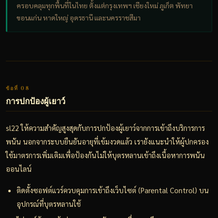
ครอบคลุมทุกพื้นที่ในไทย ตั้งแต่กรุงเทพฯ เชียงใหม่ ภูเก็ต พัทยา
ขอนแก่น หาดใหญ่ อุดรธานี และนครราชสีมา
ข้อที่ 08
การปกป้องผู้เยาว์
sl22 ให้ความสำคัญสูงสุดกับการปกป้องผู้เยาว์จากการเข้าถึงบริการการ
พนัน นอกจากระบบยืนยันอายุที่เข้มงวดแล้ว เรายังแนะนำให้ผู้ปกครอง
ใช้มาตรการเพิ่มเติมเพื่อป้องกันไม่ให้บุตรหลานเข้าถึงเนื้อหาการพนัน
ออนไลน์
ติดตั้งซอฟต์แวร์ควบคุมการเข้าถึงเว็บไซต์ (Parental Control) บน
อุปกรณ์ที่บุตรหลานใช้