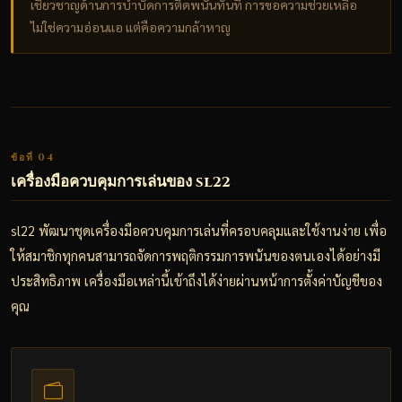
เชี่ยวชาญด้านการบำบัดการติดพนันทันที การขอความช่วยเหลือ
ไม่ใช่ความอ่อนแอ แต่คือความกล้าหาญ
ข้อที่ 04
เครื่องมือควบคุมการเล่นของ sl22
sl22 พัฒนาชุดเครื่องมือควบคุมการเล่นที่ครอบคลุมและใช้งานง่าย เพื่อ
ให้สมาชิกทุกคนสามารถจัดการพฤติกรรมการพนันของตนเองได้อย่างมี
ประสิทธิภาพ เครื่องมือเหล่านี้เข้าถึงได้ง่ายผ่านหน้าการตั้งค่าบัญชีของ
คุณ