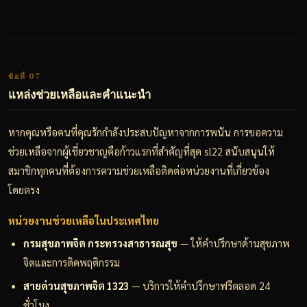
ข้อที่ 07
แหล่งช่วยเหลือและคำแนะนำ
หากคุณหรือคนที่คุณรักกำลังประสบปัญหาจากการพนัน การขอความ
ช่วยเหลือจากผู้เชี่ยวชาญคือก้าวแรกที่สำคัญที่สุด sl22 สนับสนุนให้
สมาชิกทุกคนที่ต้องการความช่วยเหลือติดต่อหน่วยงานที่เกี่ยวข้อง
โดยตรง
หน่วยงานช่วยเหลือในประเทศไทย
กรมสุขภาพจิต กระทรวงสาธารณสุข
— ให้คำปรึกษาด้านสุขภาพ
จิตและการติดพฤติกรรม
สายด่วนสุขภาพจิต 1323
— บริการให้คำปรึกษาฟรีตลอด 24
ชั่วโมง