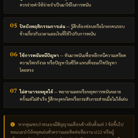
ควรจ่ายค่าใช้จ่ายจำเป็นมาใช้ในการพนัน
05
ปิดบังพฤติกรรมการเล่น
— รู้สึกต้องซ่อนหรือโกหกคนรอบ
ข้างเกี่ยวกับเวลาและเงินที่ใช้ไปกับการพนัน
06
ใช้การพนันหนีปัญหา
— หันมาพนันเพื่อหลีกหนีความเครียด
ความวิตกกังวล หรือปัญหาในชีวิต แทนที่จะแก้ไขปัญหา
โดยตรง
07
ไม่สามารถหยุดได้
— พยายามลดหรือหยุดการพนันหลาย
ครั้งแต่ไม่สำเร็จ รู้สึกหงุดหงิดหรือกระสับกระส่ายเมื่อไม่ได้เล่น
หากคุณพบว่าตนเองมีสัญญาณเตือนข้างต้นตั้งแต่ 3 ข้อขึ้นไป
ขอแนะนำให้หยุดเล่นชั่วคราวและติดต่อทีมงาน sl22 หรือผู้