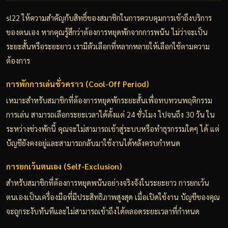
sl22 ให้ความสำคัญกับสิทธิ์ของสมาชิกในการควบคุมการเข้าถึงบริการ
ของตนเอง หากคุณรู้สึกว่าต้องการหยุดพักจากการพนัน ไม่ว่าจะเป็น
ระยะสั้นหรือระยะยาว เรามีตัวเลือกที่หลากหลายให้เลือกใช้ตามความ
ต้องการ
การพักการเล่นชั่วคราว (Cool-Off Period)
เหมาะสำหรับสมาชิกที่ต้องการหยุดพักระยะสั้นเพื่อทบทวนพฤติกรรม
การเล่น สามารถเลือกระยะเวลาได้ตั้งแต่ 24 ชั่วโมง ไปจนถึง 30 วัน ใน
ระหว่างช่วงพักนี้ คุณจะไม่สามารถเข้าสู่ระบบหรือทำธุรกรรมใดๆ ได้ แต่
บัญชียังคงอยู่และสามารถกลับมาใช้งานได้หลังครบกำหนด
การยกเว้นตนเอง (Self-Exclusion)
สำหรับสมาชิกที่ต้องการหยุดพนันอย่างจริงจังในระยะยาว การยกเว้น
ตนเองเป็นเครื่องมือที่มีประสิทธิภาพสูงสุด เมื่อเปิดใช้งาน บัญชีของคุณ
จะถูกระงับทันทีและไม่สามารถเข้าถึงได้ตลอดระยะเวลาที่กำหนด