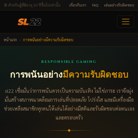
🔞 สำหรับผู้ที่มีอายุ 20 ปีขึ้นไปเท่านั้น
เกี่ยวกับเรา
FAQ
เล่นอย่างรับผิดชอบ
หน้าแรก
การพนันอย่างมีความรับผิดชอบ
RESPONSIBLE GAMING
การพนันอย่าง
มีความรับผิดชอบ
sl22 เชื่อมั่นว่าการพนันควรเป็นความบันเทิง ไม่ใช่ภาระ เราจึงมุ่ง
มั่นสร้างสภาพแวดล้อมการเล่นที่ปลอดภัย โปร่งใส และมีเครื่องมือ
ช่วยเหลือสมาชิกทุกคนให้เล่นได้อย่างมีสติและรับผิดชอบต่อตนเอง
และครอบครัว