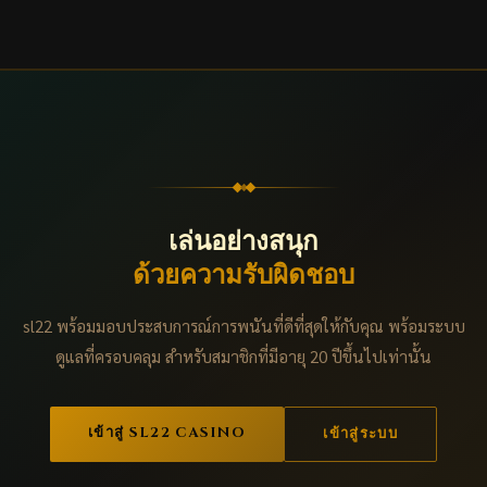
เล่นอย่างสนุก
ด้วยความรับผิดชอบ
sl22 พร้อมมอบประสบการณ์การพนันที่ดีที่สุดให้กับคุณ พร้อมระบบ
ดูแลที่ครอบคลุม สำหรับสมาชิกที่มีอายุ 20 ปีขึ้นไปเท่านั้น
เข้าสู่ SL22 CASINO
เข้าสู่ระบบ